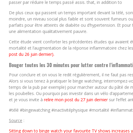
passer par réduire le temps passé assis. that, in addition to
De plus ceux qui passent un temps important devant la télé, son
moindre, un niveau social plus faible et sont souvent fumeurs ou
parfaits pour être atteints de diabète ou d’hypertension. Et pour 
une alimentation qualitativement pauvre.
Cette étude vient conforter les précédentes études qui avaient ét
mortalité et l’augmentation de la réponse inflammatoire chez les
post du 26 juin dernier).
Bouger toutes les 30 minutes pour lutter contre l’inflammat
Pour conclure et on vous le redit régulièrement, il ne faut pas re
Alors si vous tenez à pratiquer le binge watching, interrompez-v
temps de la pub par exemple) pour marcher autour du pâté de m
les poubelles. Ou pourquoi pas investir dans un vélo d’apparte
et je vous invite à
relire mon post du 27 juin dernier
sur l’effet an
#télé #bingewatching #inactivitéphysique #mortalité #inflammati
Source
:
Sitting down to binge watch your favourite TV shows increases yo