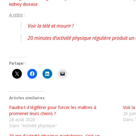
kidney disease
A relire
:
Voir la télé et mourir !
20 minutes d’activité physique régulière produit un 
Partager :
Articles similaires
Faudra-t-il légiférer pour forcer les maîtres à
Voir la
promener leurs chiens ?
26 jui
28 août 2020
Dans "
Dans "Activité physique"
30 mn d’activité physique quotidienne, c’est un