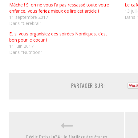
Mâche ! Si on ne vous l’a pas ressassé toute votre
Le caf
enfance, vous feriez mieux de lire cet article !
13 juil
11 septembre 2017
Dans "
Dans "Cérébral"
Et si vous organisiez des soirées Nordiques, c’est
bon pour le coeur !
11 juin 2017
Dans "Nutrition"
PARTAGER SUR:
Déclic Estival n°4 : le florilège des études