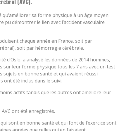
érébral (AVC).
é qu’améliorer sa forme physique à un âge moyen
e pu démontrer le lien avec l’accident vasculaire
produisent chaque année en France, soit par
érébral), soit par hémorragie cérébrale.
sité d’Oslo, a analysé les données de 2014 hommes,
és sur leur forme physique tous les 7 ans avec un test
es sujets en bonne santé et qui avaient réussi
ont été inclus dans le suivi.
ins actifs tandis que les autres ont amélioré leur
9 AVC ont été enregistrés.
ui sont en bonne santé et qui font de l’exercice sont
aines années que celles qui en faisaient