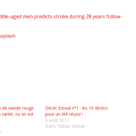
iddle-aged men predicts stroke during 28 years follow-
splash
de viande rouge
Déclic Estival n°1 : les 10 déclics
a santé, ou en est
pour un été réussi !
6 août 2017
Dans "Déclic Estival"
n"