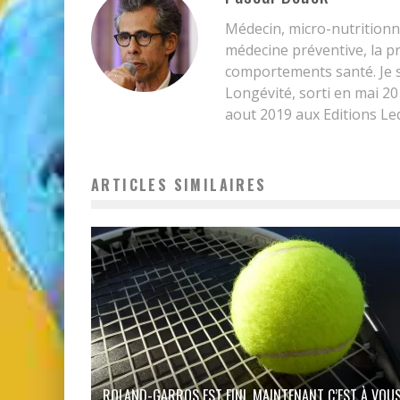
Médecin, micro-nutritionni
médecine préventive, la pr
comportements santé. Je su
Longévité, sorti en mai 20
aout 2019 aux Editions Led
ARTICLES SIMILAIRES
ROLAND-GARROS EST FINI, MAINTENANT C’EST À VOU