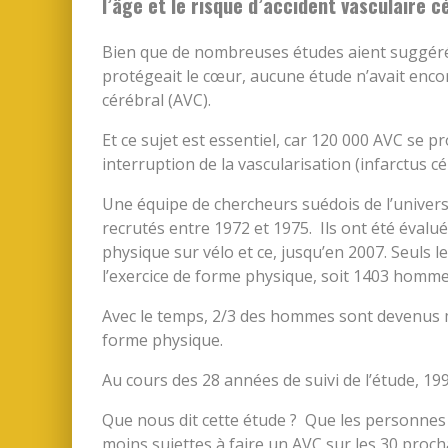
l’âge et le risque d’accident vasculaire c
Bien que de nombreuses études aient suggér
protégeait le cœur, aucune étude n’avait encor
cérébral (AVC).
Et ce sujet est essentiel, car 120 000 AVC se 
interruption de la vascularisation (infarctus c
Une équipe de chercheurs suédois de l’univer
recrutés entre 1972 et 1975. Ils ont été évalu
physique sur vélo et ce, jusqu’en 2007. Seuls l
l’exercice de forme physique, soit 1403 hommes 
Avec le temps, 2/3 des hommes sont devenus mo
forme physique.
Au cours des 28 années de suivi de l’étude, 19
Que nous dit cette étude ? Que les personnes q
moins sujettes à faire un AVC sur les 30 proch